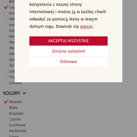
Beton
korzystania z naszej strony
Cegiełki
internetowej i można ją w każdej chwili
Drewno
odwołać za pomocą ikony w lewym
Heksagonalne
Kamień
dolnym rogu. Dowiedz się
więcej
.
Kolor
Marmur
AKCEPTUJ WSZYSTKIE
Marokańskie
Mozaika
Zmiana ustawień
Patchwork
Wzory i motywy
Odmowa
Terrazzo
Jodełka
Trawertyn
Lamele
KOLORY
Beżowe
Białe
Brązowe
Czarne
Grafitowe
Niebieskie
Szare