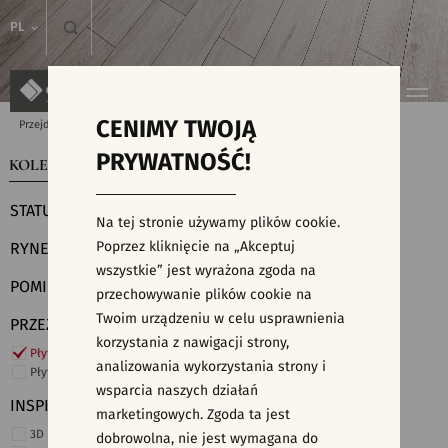
PL
CENIMY TWOJĄ
Przejdź do strony głównej
Kolekcje
PRYWATNOŚĆ!
KOLEKCJE
WYSZUKIWARKA PŁYTEK
STATUS
Na tej stronie używamy plików cookie.
Poprzez kliknięcie na „Akceptuj
RYNEK
wszystkie” jest wyrażona zgoda na
POMIESZCZENIE
przechowywanie plików cookie na
Twoim urządzeniu w celu usprawnienia
PRZEZNACZENIE
korzystania z nawigacji strony,
Płytki ścienne
analizowania wykorzystania strony i
Płytki podłogowe
wsparcia naszych działań
INSPIRACJE
marketingowych. Zgoda ta jest
3D i struktury
dobrowolna, nie jest wymagana do