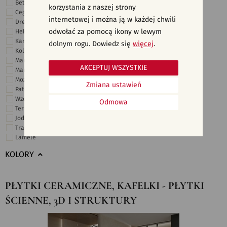
Beton
korzystania z naszej strony
Cegiełki
internetowej i można ją w każdej chwili
Drewno
odwołać za pomocą ikony w lewym
Heksagonalne
Kamień
dolnym rogu. Dowiedz się
więcej
.
Kolor
Marmur
AKCEPTUJ WSZYSTKIE
Marokańskie
Mozaika
Zmiana ustawień
Patchwork
Wzory i motywy
Odmowa
Terrazzo
Jodełka
Trawertyn
Lamele
KOLORY
PŁYTKI CERAMICZNE, KAFELKI - PŁYTKI
ŚCIENNE, 3D I STRUKTURY