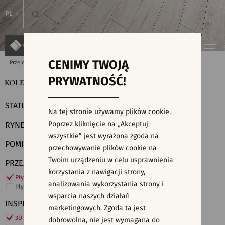
PL
CENIMY TWOJĄ
Przejdź do strony głównej
Kolekcje
PRYWATNOŚĆ!
KOLEKCJE
WYSZUKIWARKA PŁYTEK
STATUS
Na tej stronie używamy plików cookie.
Poprzez kliknięcie na „Akceptuj
RYNEK
wszystkie” jest wyrażona zgoda na
POMIESZCZENIE
przechowywanie plików cookie na
Twoim urządzeniu w celu usprawnienia
PRZEZNACZENIE
korzystania z nawigacji strony,
Płytki ścienne
analizowania wykorzystania strony i
Płytki podłogowe
wsparcia naszych działań
INSPIRACJE
marketingowych. Zgoda ta jest
3D i struktury
dobrowolna, nie jest wymagana do