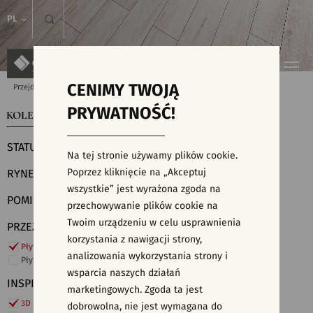
PL
CENIMY TWOJĄ
Przejdź do strony głównej
Kolekcje
PRYWATNOŚĆ!
KOLEKCJE
WYSZUKIWARKA PŁYTEK
STATUS
Na tej stronie używamy plików cookie.
Poprzez kliknięcie na „Akceptuj
RYNEK
wszystkie” jest wyrażona zgoda na
POMIESZCZENIE
przechowywanie plików cookie na
Twoim urządzeniu w celu usprawnienia
PRZEZNACZENIE
korzystania z nawigacji strony,
Płytki ścienne
analizowania wykorzystania strony i
Płytki podłogowe
wsparcia naszych działań
INSPIRACJE
marketingowych. Zgoda ta jest
3D i struktury
dobrowolna, nie jest wymagana do