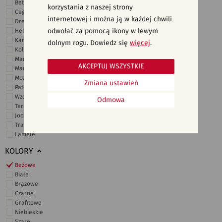
Beton
korzystania z naszej strony
Cegiełki
internetowej i można ją w każdej chwili
Drewno
odwołać za pomocą ikony w lewym
Heksagonalne
Kamień
dolnym rogu. Dowiedz się
więcej
.
Kolor
Marmur
AKCEPTUJ WSZYSTKIE
Marokańskie
Mozaika
Zmiana ustawień
Patchwork
Wzory i motywy
Odmowa
Terrazzo
Jodełka
Trawertyn
Lamele
KOLORY
Beżowe
Białe
Brązowe
Czarne
Grafitowe
Niebieskie
Szare