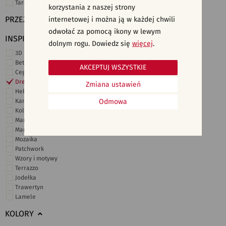
Taras i ogród
korzystania z naszej strony
PRZEZNACZENIE
internetowej i można ją w każdej chwili
odwołać za pomocą ikony w lewym
INSPIRACJE
dolnym rogu. Dowiedz się
więcej
.
3D i struktury
Beton
AKCEPTUJ WSZYSTKIE
Cegiełki
Drewno
Zmiana ustawień
Heksagonalne
Kamień
Odmowa
Kolor
Marmur
Marokańskie
Mozaika
Patchwork
Wzory i motywy
Terrazzo
Jodełka
Trawertyn
Lamele
KOLORY