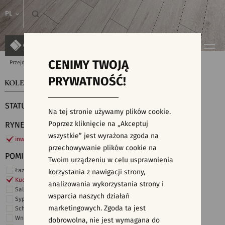
PL
CENIMY TWOJĄ
Przejdź do strony głównej
Kolekcje
PRYWATNOŚĆ!
KOLEKCJE
WYSZUKIWARKA PŁYTEK
STATUS
Na tej stronie używamy plików cookie.
Poprzez kliknięcie na „Akceptuj
RYNEK
wszystkie” jest wyrażona zgoda na
inwestycje
przechowywanie plików cookie na
POMIESZCZENIE
Twoim urządzeniu w celu usprawnienia
Łazienka
korzystania z nawigacji strony,
Kuchnia
analizowania wykorzystania strony i
Salon i hol
wsparcia naszych działań
Sypialnia
marketingowych. Zgoda ta jest
Schody
Wnętrza komercyjne
dobrowolna, nie jest wymagana do