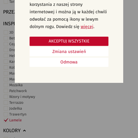
Taras i ogród
korzystania z naszej strony
PRZEZNACZENIE
internetowej i można ją w każdej chwili
odwołać za pomocą ikony w lewym
INSPIRACJE
dolnym rogu. Dowiedz się
więcej
.
3D i struktury
Beton
AKCEPTUJ WSZYSTKIE
Cegiełki
Drewno
Zmiana ustawień
Heksagonalne
Kamień
Odmowa
Kolor
Marmur
Marokańskie
Mozaika
Patchwork
Wzory i motywy
Terrazzo
Jodełka
Trawertyn
Lamele
KOLORY