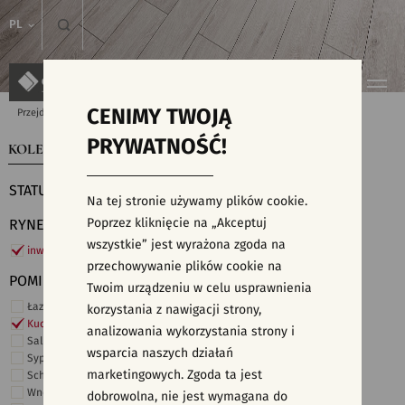
PL
CENIMY TWOJĄ
Przejdź do strony głównej
Kolekcje
PRYWATNOŚĆ!
KOLEKCJE
WYSZUKIWARKA PŁYTEK
STATUS
Na tej stronie używamy plików cookie.
Poprzez kliknięcie na „Akceptuj
RYNEK
wszystkie” jest wyrażona zgoda na
inwestycje
przechowywanie plików cookie na
POMIESZCZENIE
Twoim urządzeniu w celu usprawnienia
Łazienka
korzystania z nawigacji strony,
Kuchnia
analizowania wykorzystania strony i
Salon i hol
wsparcia naszych działań
Sypialnia
marketingowych. Zgoda ta jest
Schody
Wnętrza komercyjne
dobrowolna, nie jest wymagana do