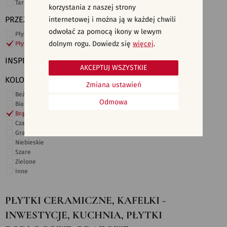
Taras i ogród
korzystania z naszej strony
PRZEZNACZENIE
internetowej i można ją w każdej chwili
odwołać za pomocą ikony w lewym
Płytki ścienne
dolnym rogu. Dowiedz się
więcej
.
Płytki podłogowe
INSPIRACJE
AKCEPTUJ WSZYSTKIE
KOLORY
Zmiana ustawień
Beżowe
Odmowa
Białe
Brązowe
Czarne
Grafitowe
Niebieskie
Szare
Zielone
Inne
PŁYTKI CERAMICZNE, KAFELKI -
INWESTYCJE, KUCHNIA, PŁYTKI