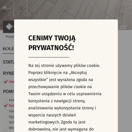
PL
CENIMY TWOJĄ
Przejdź do strony głównej
Kolekcje
PRYWATNOŚĆ!
KOLEKCJE
WYSZUKIWARKA PŁYTEK
STATUS
Na tej stronie używamy plików cookie.
Poprzez kliknięcie na „Akceptuj
RYNEK
wszystkie” jest wyrażona zgoda na
inwestycje
przechowywanie plików cookie na
POMIESZCZENIE
Twoim urządzeniu w celu usprawnienia
Łazienka
korzystania z nawigacji strony,
Kuchnia
analizowania wykorzystania strony i
Salon i hol
wsparcia naszych działań
Sypialnia
marketingowych. Zgoda ta jest
Schody
Wnętrza komercyjne
dobrowolna, nie jest wymagana do