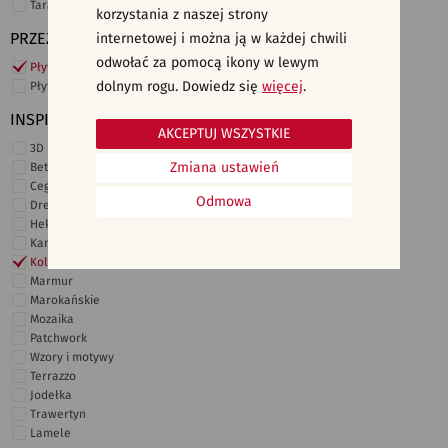
Taras i ogród
korzystania z naszej strony
PRZEZNACZENIE
internetowej i można ją w każdej chwili
odwołać za pomocą ikony w lewym
Płytki ścienne
dolnym rogu. Dowiedz się
więcej
.
Płytki podłogowe
INSPIRACJE
AKCEPTUJ WSZYSTKIE
3D i struktury
Zmiana ustawień
Beton
Cegiełki
Odmowa
Drewno
Heksagonalne
Kamień
Kolor
Marmur
Marokańskie
Mozaika
Patchwork
Wzory i motywy
Terrazzo
Jodełka
Trawertyn
Lamele