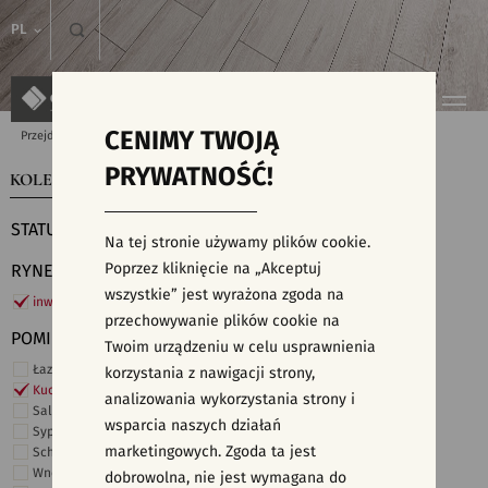
PL
CENIMY TWOJĄ
Przejdź do strony głównej
Kolekcje
PRYWATNOŚĆ!
KOLEKCJE
WYSZUKIWARKA PŁYTEK
STATUS
Na tej stronie używamy plików cookie.
Poprzez kliknięcie na „Akceptuj
RYNEK
wszystkie” jest wyrażona zgoda na
inwestycje
przechowywanie plików cookie na
POMIESZCZENIE
Twoim urządzeniu w celu usprawnienia
Łazienka
korzystania z nawigacji strony,
Kuchnia
analizowania wykorzystania strony i
Salon i hol
wsparcia naszych działań
Sypialnia
marketingowych. Zgoda ta jest
Schody
Wnętrza komercyjne
dobrowolna, nie jest wymagana do