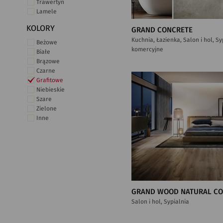
Trawertyn
Lamele
KOLORY
GRAND CONCRETE
Kuchnia, Łazienka, Salon i hol, S
Beżowe
komercyjne
Białe
Brązowe
Czarne
Grafitowe
Niebieskie
Szare
Zielone
Inne
GRAND WOOD NATURAL C
Salon i hol, Sypialnia