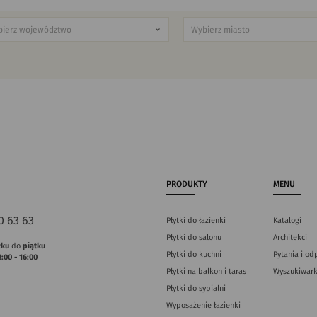
PRODUKTY
MENU
0 63 63
Płytki do łazienki
Katalogi
Płytki do salonu
Architekci
łku
do
piątku
Płytki do kuchni
Pytania i od
8:00 - 16:00
Płytki na balkon i taras
Wyszukiwark
Płytki do sypialni
Wyposażenie łazienki