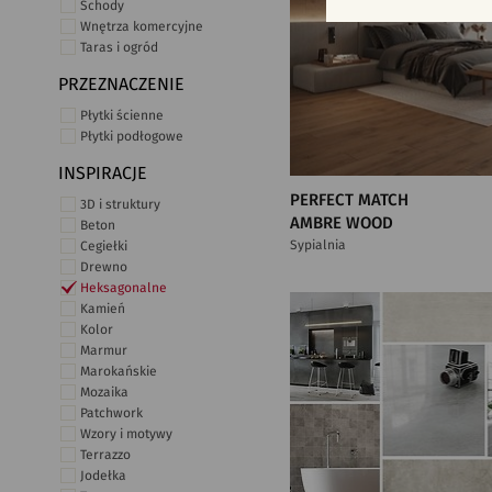
Schody
Wnętrza komercyjne
Taras i ogród
PRZEZNACZENIE
Płytki ścienne
Płytki podłogowe
INSPIRACJE
PERFECT MATCH
3D i struktury
AMBRE WOOD
Beton
Sypialnia
Cegiełki
Drewno
Heksagonalne
Kamień
Kolor
Marmur
Marokańskie
Mozaika
Patchwork
Wzory i motywy
Terrazzo
Jodełka