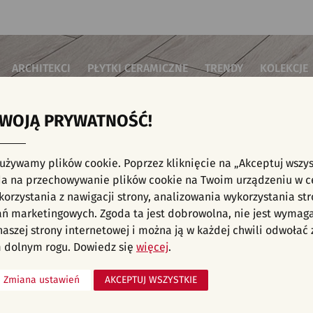
ARCHITEKCI
PŁYTKI CERAMICZNE
TRENDY
KOLEKCJE
TWOJĄ PRYWATNOŚĆ!
i do salonu
Płytki podłogowe
Płytki 3D/Struktury
Płytki mozai
Płytki betonowe
Płytki patch
i do sypialni
Płytki ścienne
 używamy plików cookie. Poprzez kliknięcie na „Akceptuj wszys
Płytki cegiełki
Płytki rekty
i kuchenne
NE, KAFELKI - INWESTYCJE, SYPIALNIA, HE
a na przechowywanie plików cookie na Twoim urządzeniu w c
Płytki drewnopodobne
Płytki we wz
i łazienkowe
orzystania z nawigacji strony, analizowania wykorzystania str
Płytki heksagonalne
i na schody
Płytki jodełka
liśmy aranżacji spełniających wybrane filtry. Przejdź do pełnej
oferty p
ań marketingowych. Zgoda ta jest dobrowolna, nie jest wymag
Płytki kamienne
i na taras
 naszej strony internetowej i można ją w każdej chwili odwoła
Płytki kolorowe
za komercyjne
 dolnym rogu. Dowiedz się
więcej
.
Płytki marmurowe
Zmiana ustawień
AKCEPTUJ WSZYSTKIE