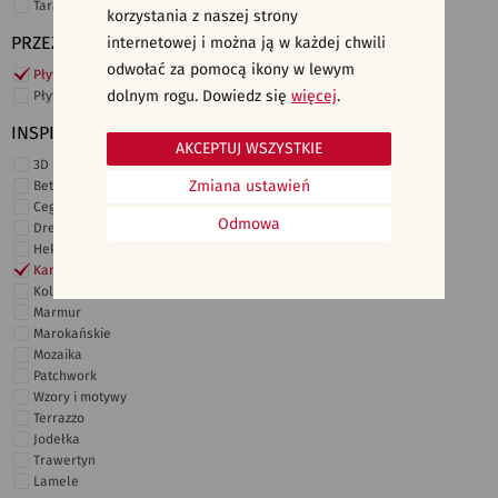
Taras i ogród
korzystania z naszej strony
PRZEZNACZENIE
internetowej i można ją w każdej chwili
odwołać za pomocą ikony w lewym
Płytki ścienne
dolnym rogu. Dowiedz się
więcej
.
Płytki podłogowe
INSPIRACJE
AKCEPTUJ WSZYSTKIE
3D i struktury
Zmiana ustawień
Beton
Cegiełki
Odmowa
Drewno
Heksagonalne
Kamień
Kolor
Marmur
Marokańskie
Mozaika
Patchwork
Wzory i motywy
Terrazzo
Jodełka
Trawertyn
Lamele