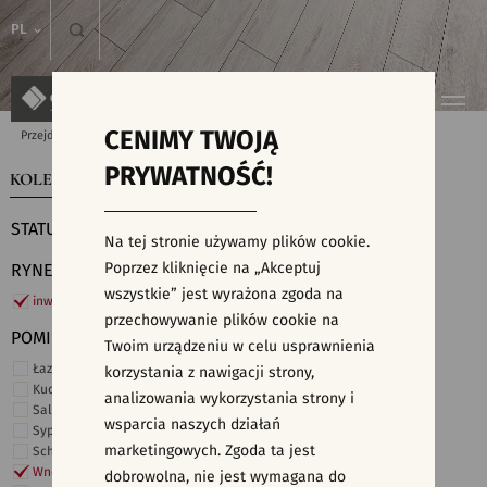
PL
CENIMY TWOJĄ
Przejdź do strony głównej
Kolekcje
PRYWATNOŚĆ!
KOLEKCJE
WYSZUKIWARKA PŁYTEK
STATUS
Na tej stronie używamy plików cookie.
Poprzez kliknięcie na „Akceptuj
RYNEK
wszystkie” jest wyrażona zgoda na
inwestycje
przechowywanie plików cookie na
POMIESZCZENIE
Twoim urządzeniu w celu usprawnienia
Łazienka
korzystania z nawigacji strony,
Kuchnia
analizowania wykorzystania strony i
Salon i hol
wsparcia naszych działań
Sypialnia
marketingowych. Zgoda ta jest
Schody
Wnętrza komercyjne
dobrowolna, nie jest wymagana do