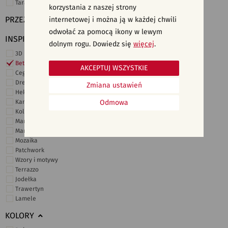
Taras i ogród
korzystania z naszej strony
PRZEZNACZENIE
internetowej i można ją w każdej chwili
odwołać za pomocą ikony w lewym
INSPIRACJE
dolnym rogu. Dowiedz się
więcej
.
3D i struktury
Beton
AKCEPTUJ WSZYSTKIE
Cegiełki
Drewno
Zmiana ustawień
Heksagonalne
Kamień
Odmowa
Kolor
Marmur
Marokańskie
Mozaika
Patchwork
Wzory i motywy
Terrazzo
Jodełka
Trawertyn
Lamele
KOLORY