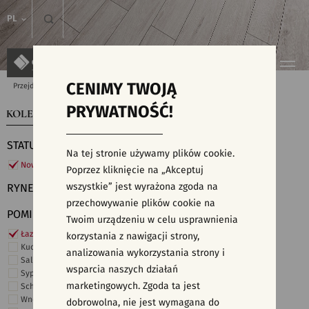
PL
CENIMY TWOJĄ
Przejdź do strony głównej
Kolekcje
PRYWATNOŚĆ!
KOLEKCJE
WYSZUKIWARKA PŁYTEK
STATUS
Na tej stronie używamy plików cookie.
Nowości
Poprzez kliknięcie na „Akceptuj
wszystkie” jest wyrażona zgoda na
RYNEK
przechowywanie plików cookie na
POMIESZCZENIE
Twoim urządzeniu w celu usprawnienia
Łazienka
korzystania z nawigacji strony,
Kuchnia
analizowania wykorzystania strony i
Salon i hol
wsparcia naszych działań
Sypialnia
marketingowych. Zgoda ta jest
Schody
Wnętrza komercyjne
dobrowolna, nie jest wymagana do