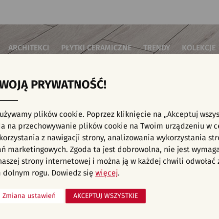
ARCHITEKCI
PŁYTKI CERAMICZNE
TRENDY
KOLEKCJE
TWOJĄ PRYWATNOŚĆ!
i do salonu
Płytki podłogowe
Płytki 3D/Struktury
Płytki mozai
Płytki betonowe
Płytki patch
i do sypialni
Płytki ścienne
 używamy plików cookie. Poprzez kliknięcie na „Akceptuj wszys
Płytki cegiełki
Płytki rekty
i kuchenne
NE, KAFELKI - NOWOŚCI, SALON I HOL, MAR
a na przechowywanie plików cookie na Twoim urządzeniu w c
Płytki drewnopodobne
Płytki we wz
i łazienkowe
orzystania z nawigacji strony, analizowania wykorzystania str
Płytki heksagonalne
i na schody
Płytki jodełka
liśmy aranżacji spełniających wybrane filtry. Przejdź do pełnej
oferty p
ań marketingowych. Zgoda ta jest dobrowolna, nie jest wymag
Płytki kamienne
i na taras
 naszej strony internetowej i można ją w każdej chwili odwoła
Płytki kolorowe
za komercyjne
 dolnym rogu. Dowiedz się
więcej
.
Płytki marmurowe
Zmiana ustawień
AKCEPTUJ WSZYSTKIE