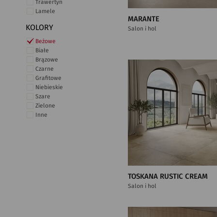
Trawertyn
Lamele
MARANTE
KOLORY
Salon i hol
Beżowe
Białe
Brązowe
Czarne
Grafitowe
Niebieskie
Szare
Zielone
Inne
TOSKANA RUSTIC CREAM
Salon i hol