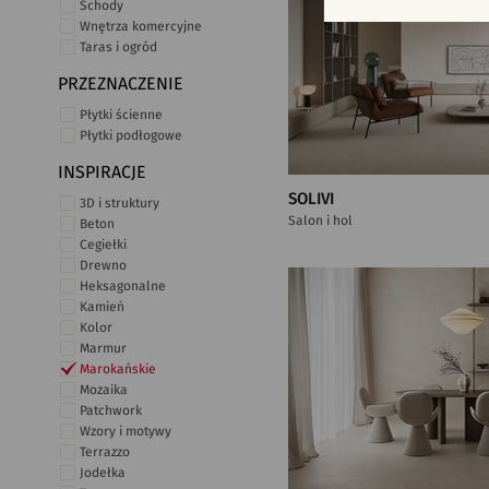
Schody
Wnętrza komercyjne
Taras i ogród
PRZEZNACZENIE
Płytki ścienne
Płytki podłogowe
INSPIRACJE
SOLIVI
3D i struktury
Salon i hol
Beton
Cegiełki
Drewno
Heksagonalne
Kamień
Kolor
Marmur
Marokańskie
Mozaika
Patchwork
Wzory i motywy
Terrazzo
Jodełka