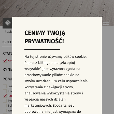
PL
CENIMY TWOJĄ
Przejdź do strony głównej
Kolekcje
PRYWATNOŚĆ!
KOLEKCJE
WYSZUKIWARKA PŁYTEK
STATUS
Na tej stronie używamy plików cookie.
Nowości
Poprzez kliknięcie na „Akceptuj
wszystkie” jest wyrażona zgoda na
RYNEK
przechowywanie plików cookie na
POMIESZCZENIE
Twoim urządzeniu w celu usprawnienia
Łazienka
korzystania z nawigacji strony,
Kuchnia
analizowania wykorzystania strony i
Salon i hol
wsparcia naszych działań
Sypialnia
marketingowych. Zgoda ta jest
Schody
Wnętrza komercyjne
dobrowolna, nie jest wymagana do