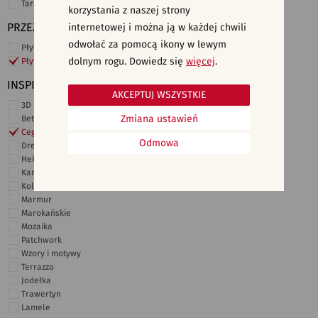
Taras i ogród
korzystania z naszej strony
PRZEZNACZENIE
internetowej i można ją w każdej chwili
odwołać za pomocą ikony w lewym
Płytki ścienne
dolnym rogu. Dowiedz się
więcej
.
Płytki podłogowe
INSPIRACJE
AKCEPTUJ WSZYSTKIE
3D i struktury
Zmiana ustawień
Beton
Cegiełki
Odmowa
Drewno
Heksagonalne
Kamień
Kolor
Marmur
Marokańskie
Mozaika
Patchwork
Wzory i motywy
Terrazzo
Jodełka
Trawertyn
Lamele