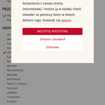
Taras i ogród
korzystania z naszej strony
PRZEZNACZENIE
internetowej i można ją w każdej chwili
odwołać za pomocą ikony w lewym
Płytki ścienne
dolnym rogu. Dowiedz się
więcej
.
Płytki podłogowe
INSPIRACJE
AKCEPTUJ WSZYSTKIE
3D i struktury
Zmiana ustawień
Beton
Cegiełki
Odmowa
Drewno
Heksagonalne
Kamień
Kolor
Marmur
Marokańskie
Mozaika
Patchwork
Wzory i motywy
Terrazzo
Jodełka
Trawertyn
Lamele