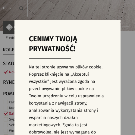
PL
CENIMY TWOJĄ
Przejdź do strony głównej
Kolekcje
PRYWATNOŚĆ!
KOLEKCJE
WYSZUKIWARKA PŁYTEK
STATUS
Na tej stronie używamy plików cookie.
Nowości
Poprzez kliknięcie na „Akceptuj
wszystkie” jest wyrażona zgoda na
RYNEK
przechowywanie plików cookie na
POMIESZCZENIE
Twoim urządzeniu w celu usprawnienia
Łazienka
korzystania z nawigacji strony,
Kuchnia
analizowania wykorzystania strony i
Salon i hol
wsparcia naszych działań
Sypialnia
marketingowych. Zgoda ta jest
Schody
Wnętrza komercyjne
dobrowolna, nie jest wymagana do