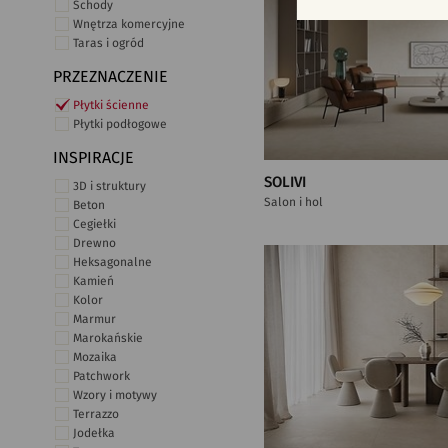
Schody
Wnętrza komercyjne
Taras i ogród
PRZEZNACZENIE
Płytki ścienne
Płytki podłogowe
INSPIRACJE
SOLIVI
3D i struktury
Salon i hol
Beton
Cegiełki
Drewno
Heksagonalne
Kamień
Kolor
Marmur
Marokańskie
Mozaika
Patchwork
Wzory i motywy
Terrazzo
Jodełka