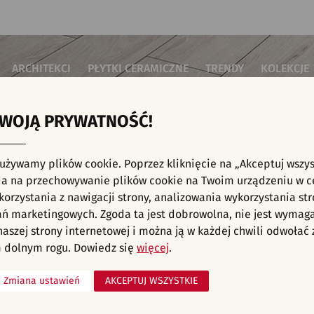
ARCHITEKCI
PŁYTKI CERAMICZNE
TRENDY
KOLEKCJE
TWOJĄ PRYWATNOŚĆ!
i do salonu
Płytki podłogowe
Płytki 3D/Struktury
Płytki mozai
Płytki betonowe
Płytki patch
i do sypialni
Płytki ścienne
 używamy plików cookie. Poprzez kliknięcie na „Akceptuj wszys
Płytki cegiełki
Płytki rekty
i kuchenne
E, KAFELKI - NOWOŚCI, SALON I HOL, PŁYTKI
a na przechowywanie plików cookie na Twoim urządzeniu w c
Płytki drewnopodobne
Płytki we wz
i łazienkowe
orzystania z nawigacji strony, analizowania wykorzystania str
Płytki heksagonalne
i na schody
Płytki jodełka
liśmy aranżacji spełniających wybrane filtry. Przejdź do pełnej
oferty p
ań marketingowych. Zgoda ta jest dobrowolna, nie jest wymag
Płytki kamienne
i na taras
 naszej strony internetowej i można ją w każdej chwili odwoła
Płytki kolorowe
za komercyjne
 dolnym rogu. Dowiedz się
więcej
.
Płytki marmurowe
Zmiana ustawień
AKCEPTUJ WSZYSTKIE