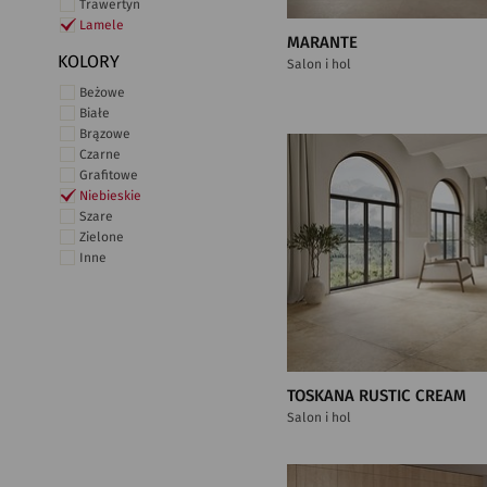
Trawertyn
Lamele
MARANTE
KOLORY
Salon i hol
Beżowe
Białe
Brązowe
Czarne
Grafitowe
Niebieskie
Szare
Zielone
Inne
TOSKANA RUSTIC CREAM
Salon i hol