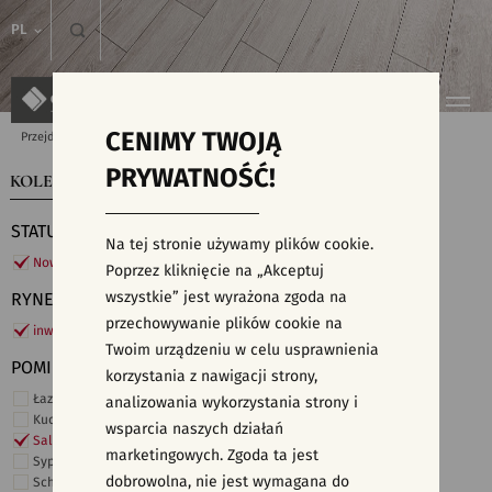
PL
CENIMY TWOJĄ
Przejdź do strony głównej
Kolekcje
PRYWATNOŚĆ!
KOLEKCJE
WYSZUKIWARKA PŁYTEK
STATUS
Na tej stronie używamy plików cookie.
Nowości
Poprzez kliknięcie na „Akceptuj
wszystkie” jest wyrażona zgoda na
RYNEK
przechowywanie plików cookie na
inwestycje
Twoim urządzeniu w celu usprawnienia
POMIESZCZENIE
korzystania z nawigacji strony,
Łazienka
analizowania wykorzystania strony i
Kuchnia
wsparcia naszych działań
Salon i hol
marketingowych. Zgoda ta jest
Sypialnia
dobrowolna, nie jest wymagana do
Schody