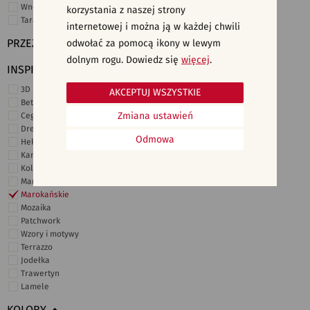
Wnętrza komercyjne
korzystania z naszej strony
Taras i ogród
internetowej i można ją w każdej chwili
PRZEZNACZENIE
odwołać za pomocą ikony w lewym
dolnym rogu. Dowiedz się
więcej
.
INSPIRACJE
3D i struktury
AKCEPTUJ WSZYSTKIE
Beton
Zmiana ustawień
Cegiełki
Drewno
Odmowa
Heksagonalne
Kamień
Kolor
Marmur
Marokańskie
Mozaika
Patchwork
Wzory i motywy
Terrazzo
Jodełka
Trawertyn
Lamele