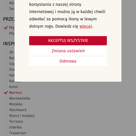
Wnętrza komercyjne
korzystania z naszej strony
Taras i ogród
internetowej i można ją w każdej chwili
PRZEZNACZENIE
odwołać za pomocą ikony w lewym
dolnym rogu. Dowiedz się
więcej
.
Płytki ścienne
Płytki podłogowe
AKCEPTUJ WSZYSTKIE
INSPIRACJE
Zmiana ustawień
3D i struktury
Beton
Odmowa
Cegiełki
Drewno
Heksagonalne
Kamień
Kolor
Marmur
Marokańskie
Mozaika
Patchwork
Wzory i motywy
Terrazzo
Jodełka
Trawertyn