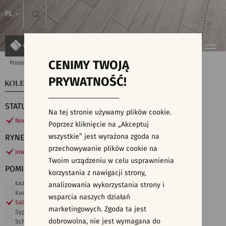
PL
CENIMY TWOJĄ
Przejdź do strony głównej
Kolekcje
PRYWATNOŚĆ!
KOLEKCJE
WYSZUKIWARKA PŁYTEK
STATUS
Na tej stronie używamy plików cookie.
Nowości
Poprzez kliknięcie na „Akceptuj
wszystkie” jest wyrażona zgoda na
RYNEK
przechowywanie plików cookie na
inwestycje
Twoim urządzeniu w celu usprawnienia
POMIESZCZENIE
korzystania z nawigacji strony,
Łazienka
analizowania wykorzystania strony i
Kuchnia
wsparcia naszych działań
Salon i hol
marketingowych. Zgoda ta jest
Sypialnia
dobrowolna, nie jest wymagana do
Schody