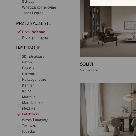
Schody
Wnętrza komercyjne
Taras i ogród
PRZEZNACZENIE
Płytki ścienne
Płytki podłogowe
INSPIRACJE
3D i struktury
Beton
SOLIVI
Cegiełki
Salon i hol
Drewno
Heksagonalne
Kamień
Kolor
Marmur
Marokańskie
Mozaika
Patchwork
Wzory i motywy
Terrazzo
Jodełka