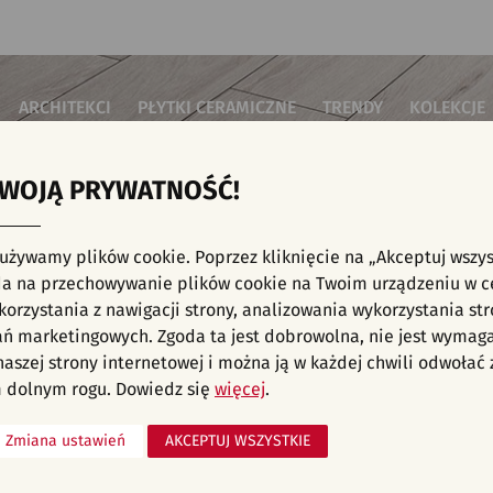
ARCHITEKCI
PŁYTKI CERAMICZNE
TRENDY
KOLEKCJE
TWOJĄ PRYWATNOŚĆ!
i do salonu
Płytki podłogowe
Płytki 3D/Struktury
Płytki mozai
Płytki betonowe
Płytki patch
i do sypialni
Płytki ścienne
 używamy plików cookie. Poprzez kliknięcie na „Akceptuj wszys
Płytki cegiełki
Płytki rekty
i kuchenne
E, KAFELKI - NOWOŚCI, INWESTYCJE, SALON
a na przechowywanie plików cookie na Twoim urządzeniu w c
Płytki drewnopodobne
Płytki we wz
i łazienkowe
orzystania z nawigacji strony, analizowania wykorzystania str
Płytki heksagonalne
i na schody
Płytki jodełka
ań marketingowych. Zgoda ta jest dobrowolna, nie jest wymag
Płytki kamienne
i na taras
 naszej strony internetowej i można ją w każdej chwili odwoła
liśmy aranżacji spełniających wybrane filtry. Przejdź do pełnej
oferty p
Płytki kolorowe
za komercyjne
 dolnym rogu. Dowiedz się
więcej
.
Płytki marmurowe
Zmiana ustawień
AKCEPTUJ WSZYSTKIE