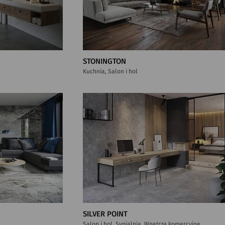
STONINGTON
Kuchnia, Salon i hol
SILVER POINT
Salon i hol, Sypialnia, Wnętrza komercyjne