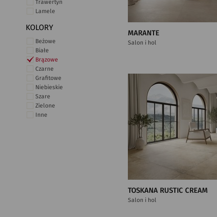
Trawertyn
Lamele
KOLORY
MARANTE
Beżowe
Salon i hol
Białe
Brązowe
Czarne
Grafitowe
Niebieskie
Szare
Zielone
Inne
TOSKANA RUSTIC CREAM
Salon i hol