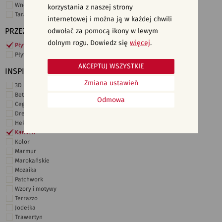
Wnętrza komercyjne
korzystania z naszej strony
Taras i ogród
internetowej i można ją w każdej chwili
PRZEZNACZENIE
odwołać za pomocą ikony w lewym
dolnym rogu. Dowiedz się
więcej
.
Płytki ścienne
Płytki podłogowe
AKCEPTUJ WSZYSTKIE
INSPIRACJE
Zmiana ustawień
3D i struktury
Beton
Odmowa
Cegiełki
Drewno
Heksagonalne
Kamień
Kolor
Marmur
Marokańskie
Mozaika
Patchwork
Wzory i motywy
Terrazzo
Jodełka
Trawertyn