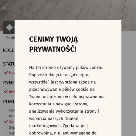
PL
CENIMY TWOJĄ
Przejdź do strony głównej
Kolekcje
PRYWATNOŚĆ!
KOLEKCJE
WYSZUKIWARKA PŁYTEK
STATUS
Na tej stronie używamy plików cookie.
Nowości
Poprzez kliknięcie na „Akceptuj
wszystkie” jest wyrażona zgoda na
RYNEK
przechowywanie plików cookie na
inwestycje
Twoim urządzeniu w celu usprawnienia
POMIESZCZENIE
korzystania z nawigacji strony,
Łazienka
analizowania wykorzystania strony i
Kuchnia
wsparcia naszych działań
Salon i hol
marketingowych. Zgoda ta jest
Sypialnia
dobrowolna, nie jest wymagana do
Schody