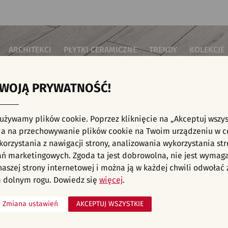
ARCHITEKCI
PŁYTKI CERAMICZNE
TRENDY
KOLEKCJE
TWOJĄ PRYWATNOŚĆ!
i do salonu
Płytki podłogowe
Płytki 3D/Struktury
Płytki mozai
Płytki betonowe
Płytki patch
i do sypialni
Płytki ścienne
 używamy plików cookie. Poprzez kliknięcie na „Akceptuj wszys
Płytki cegiełki
Płytki rekty
i kuchenne
NE, KAFELKI - KUCHNIA, DREWNO, CZARNE
a na przechowywanie plików cookie na Twoim urządzeniu w c
Płytki drewnopodobne
Płytki we wz
i łazienkowe
orzystania z nawigacji strony, analizowania wykorzystania str
Płytki heksagonalne
i na schody
Płytki jodełka
liśmy aranżacji spełniających wybrane filtry. Przejdź do pełnej
oferty p
ań marketingowych. Zgoda ta jest dobrowolna, nie jest wymag
Płytki kamienne
i na taras
 naszej strony internetowej i można ją w każdej chwili odwoła
Płytki kolorowe
za komercyjne
 dolnym rogu. Dowiedz się
więcej
.
Płytki marmurowe
Zmiana ustawień
AKCEPTUJ WSZYSTKIE