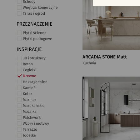
Schody
Wnętrza komercyjne
Taras i ogród
PRZEZNACZENIE
Płytki ścienne
Płytki podłogowe
INSPIRACJE
ARCADIA STONE Matt
3D i struktury
Kuchnia
Beton
Cegiełki
Drewno
Heksagonalne
Kamień
Kolor
Marmur
Marokańskie
Mozaika
Patchwork
Wzory i motywy
Terrazzo
Jodełka