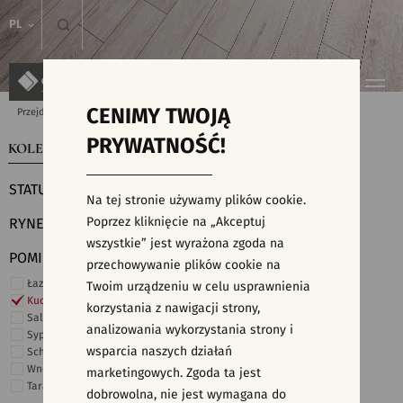
PL
CENIMY TWOJĄ
Przejdź do strony głównej
Kolekcje
PRYWATNOŚĆ!
KOLEKCJE
WYSZUKIWARKA PŁYTEK
STATUS
Na tej stronie używamy plików cookie.
Poprzez kliknięcie na „Akceptuj
RYNEK
wszystkie” jest wyrażona zgoda na
POMIESZCZENIE
przechowywanie plików cookie na
Łazienka
Twoim urządzeniu w celu usprawnienia
Kuchnia
korzystania z nawigacji strony,
Salon i hol
analizowania wykorzystania strony i
Sypialnia
wsparcia naszych działań
Schody
Wnętrza komercyjne
marketingowych. Zgoda ta jest
Taras i ogród
dobrowolna, nie jest wymagana do