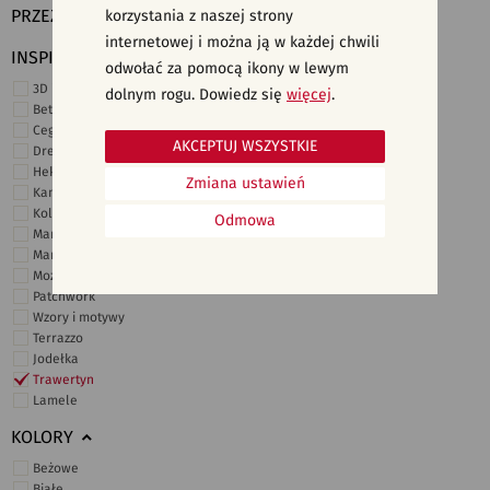
PRZEZNACZENIE
korzystania z naszej strony
internetowej i można ją w każdej chwili
INSPIRACJE
odwołać za pomocą ikony w lewym
3D i struktury
dolnym rogu. Dowiedz się
więcej
.
Beton
Cegiełki
AKCEPTUJ WSZYSTKIE
Drewno
Heksagonalne
Zmiana ustawień
Kamień
Kolor
Odmowa
Marmur
Marokańskie
Mozaika
Patchwork
Wzory i motywy
Terrazzo
Jodełka
Trawertyn
Lamele
KOLORY
Beżowe
Białe