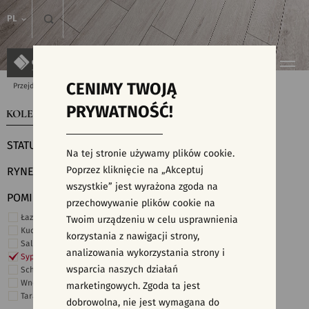
PL
CENIMY TWOJĄ
Przejdź do strony głównej
Kolekcje
PRYWATNOŚĆ!
KOLEKCJE
WYSZUKIWARKA PŁYTEK
STATUS
Na tej stronie używamy plików cookie.
Poprzez kliknięcie na „Akceptuj
RYNEK
wszystkie” jest wyrażona zgoda na
POMIESZCZENIE
przechowywanie plików cookie na
Łazienka
Twoim urządzeniu w celu usprawnienia
Kuchnia
korzystania z nawigacji strony,
Salon i hol
analizowania wykorzystania strony i
Sypialnia
wsparcia naszych działań
Schody
Wnętrza komercyjne
marketingowych. Zgoda ta jest
Taras i ogród
dobrowolna, nie jest wymagana do