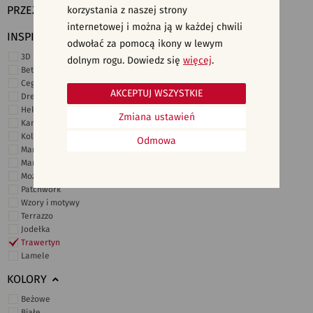
PRZEZNACZENIE
korzystania z naszej strony
internetowej i można ją w każdej chwili
INSPIRACJE
odwołać za pomocą ikony w lewym
3D i struktury
dolnym rogu. Dowiedz się
więcej
.
Beton
Cegiełki
AKCEPTUJ WSZYSTKIE
Drewno
Heksagonalne
Zmiana ustawień
Kamień
Kolor
Odmowa
Marmur
Marokańskie
Mozaika
Patchwork
Wzory i motywy
Terrazzo
Jodełka
Trawertyn
Lamele
KOLORY
Beżowe
Białe