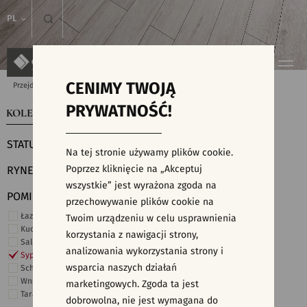
PL
CENIMY TWOJĄ
Przejdź do strony głównej
Kolekcje
PRYWATNOŚĆ!
KOLEKCJE
WYSZUKIWARKA PŁYTEK
STATUS
Na tej stronie używamy plików cookie.
Poprzez kliknięcie na „Akceptuj
RYNEK
wszystkie” jest wyrażona zgoda na
POMIESZCZENIE
przechowywanie plików cookie na
Łazienka
Twoim urządzeniu w celu usprawnienia
Kuchnia
korzystania z nawigacji strony,
Salon i hol
analizowania wykorzystania strony i
Sypialnia
wsparcia naszych działań
Schody
Wnętrza komercyjne
marketingowych. Zgoda ta jest
Taras i ogród
dobrowolna, nie jest wymagana do