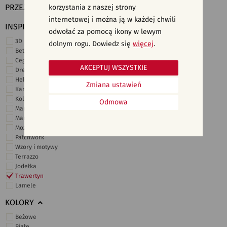
PRZEZNACZENIE
korzystania z naszej strony
internetowej i można ją w każdej chwili
INSPIRACJE
odwołać za pomocą ikony w lewym
3D i struktury
dolnym rogu. Dowiedz się
więcej
.
Beton
Cegiełki
AKCEPTUJ WSZYSTKIE
Drewno
Heksagonalne
Zmiana ustawień
Kamień
Kolor
Odmowa
Marmur
Marokańskie
Mozaika
Patchwork
Wzory i motywy
Terrazzo
Jodełka
Trawertyn
Lamele
KOLORY
Beżowe
Białe