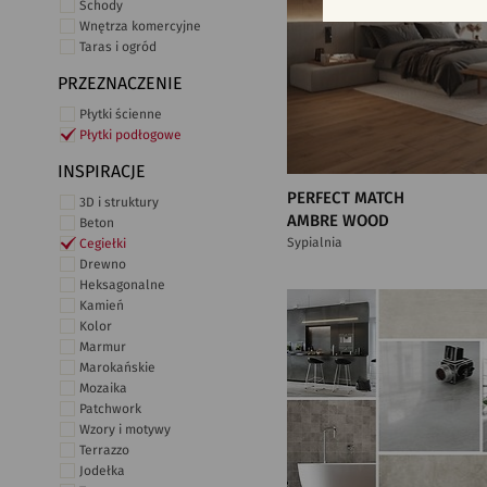
Schody
Wnętrza komercyjne
Taras i ogród
PRZEZNACZENIE
Płytki ścienne
Płytki podłogowe
INSPIRACJE
PERFECT MATCH
3D i struktury
AMBRE WOOD
Beton
Sypialnia
Cegiełki
Drewno
Heksagonalne
Kamień
Kolor
Marmur
Marokańskie
Mozaika
Patchwork
Wzory i motywy
Terrazzo
Jodełka