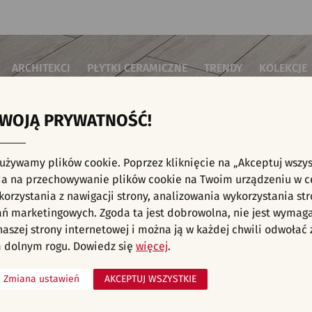
ARCHITEKCI
PŁYTKI CERAMICZNE
TRENDY
KOLEKCJE
TWOJĄ PRYWATNOŚĆ!
i do salonu
Płytki podłogowe
Płytki 3D/Struktury
Płytki mozai
Płytki betonowe
Płytki patch
i do sypialni
Płytki ścienne
 używamy plików cookie. Poprzez kliknięcie na „Akceptuj wszys
Płytki cegiełki
Płytki rekty
i kuchenne
E, KAFELKI - INWESTYCJE, SYPIALNIA, PŁYT
a na przechowywanie plików cookie na Twoim urządzeniu w c
Płytki drewnopodobne
Płytki we wz
i łazienkowe
orzystania z nawigacji strony, analizowania wykorzystania str
Płytki heksagonalne
i na schody
Płytki jodełka
liśmy aranżacji spełniających wybrane filtry. Przejdź do pełnej
oferty p
ań marketingowych. Zgoda ta jest dobrowolna, nie jest wymag
Płytki kamienne
i na taras
 naszej strony internetowej i można ją w każdej chwili odwoła
Płytki kolorowe
za komercyjne
 dolnym rogu. Dowiedz się
więcej
.
Płytki marmurowe
Zmiana ustawień
AKCEPTUJ WSZYSTKIE