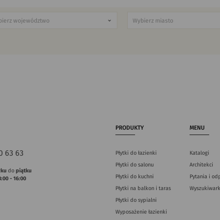
PRODUKTY
MENU
0 63 63
Płytki do łazienki
Katalogi
Płytki do salonu
Architekci
łku
do
piątku
Płytki do kuchni
Pytania i od
8:00 - 16:00
Płytki na balkon i taras
Wyszukiwark
Płytki do sypialni
Wyposażenie łazienki