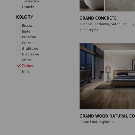
Trawertyn
Lamele
KOLORY
GRAND CONCRETE
Kuchnia, Łazienka, Salon i hol, S
Beżowe
komercyjne
Białe
Brązowe
Czarne
Grafitowe
Niebieskie
Szare
Zielone
Inne
GRAND WOOD NATURAL C
Salon i hol, Sypialnia