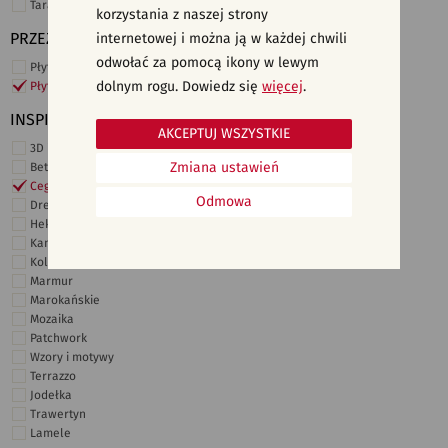
Taras i ogród
korzystania z naszej strony
PRZEZNACZENIE
internetowej i można ją w każdej chwili
odwołać za pomocą ikony w lewym
Płytki ścienne
dolnym rogu. Dowiedz się
więcej
.
Płytki podłogowe
INSPIRACJE
AKCEPTUJ WSZYSTKIE
3D i struktury
Zmiana ustawień
Beton
Cegiełki
Odmowa
Drewno
Heksagonalne
Kamień
Kolor
Marmur
Marokańskie
Mozaika
Patchwork
Wzory i motywy
Terrazzo
Jodełka
Trawertyn
Lamele