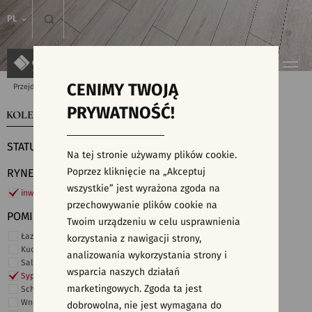
PL
CENIMY TWOJĄ
Przejdź do strony głównej
Kolekcje
PRYWATNOŚĆ!
KOLEKCJE
WYSZUKIWARKA PŁYTEK
STATUS
Na tej stronie używamy plików cookie.
Poprzez kliknięcie na „Akceptuj
RYNEK
wszystkie” jest wyrażona zgoda na
inwestycje
przechowywanie plików cookie na
POMIESZCZENIE
Twoim urządzeniu w celu usprawnienia
Łazienka
korzystania z nawigacji strony,
Kuchnia
analizowania wykorzystania strony i
Salon i hol
wsparcia naszych działań
Sypialnia
marketingowych. Zgoda ta jest
Schody
Wnętrza komercyjne
dobrowolna, nie jest wymagana do