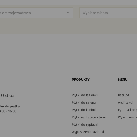
PRODUKTY
MENU
0 63 63
Płytki do łazienki
Katalogi
Płytki do salonu
Architekci
łku
do
piątku
Płytki do kuchni
Pytania i od
8:00 - 16:00
Płytki na balkon i taras
Wyszukiwark
Płytki do sypialni
Wyposażenie łazienki