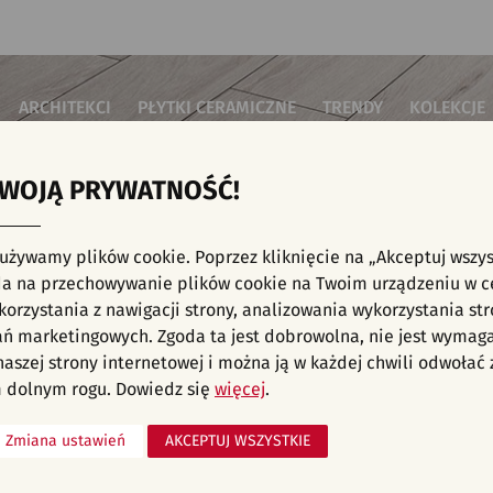
ARCHITEKCI
PŁYTKI CERAMICZNE
TRENDY
KOLEKCJE
TWOJĄ PRYWATNOŚĆ!
i do salonu
Płytki podłogowe
Płytki 3D/Struktury
Płytki mozai
Płytki betonowe
Płytki patch
i do sypialni
Płytki ścienne
 używamy plików cookie. Poprzez kliknięcie na „Akceptuj wszys
Płytki cegiełki
Płytki rekty
i kuchenne
E, KAFELKI - INWESTYCJE, SYPIALNIA, PŁY
a na przechowywanie plików cookie na Twoim urządzeniu w c
Płytki drewnopodobne
Płytki we wz
i łazienkowe
orzystania z nawigacji strony, analizowania wykorzystania str
Płytki heksagonalne
i na schody
Płytki jodełka
liśmy aranżacji spełniających wybrane filtry. Przejdź do pełnej
oferty p
ań marketingowych. Zgoda ta jest dobrowolna, nie jest wymag
Płytki kamienne
i na taras
 naszej strony internetowej i można ją w każdej chwili odwoła
Płytki kolorowe
za komercyjne
 dolnym rogu. Dowiedz się
więcej
.
Płytki marmurowe
Zmiana ustawień
AKCEPTUJ WSZYSTKIE