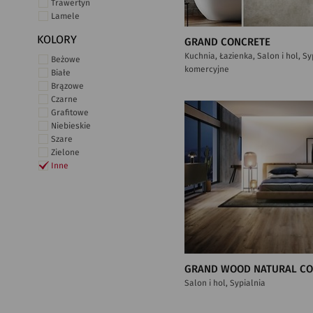
Trawertyn
Lamele
KOLORY
GRAND CONCRETE
Kuchnia, Łazienka, Salon i hol, S
Beżowe
komercyjne
Białe
Brązowe
Czarne
Grafitowe
Niebieskie
Szare
Zielone
Inne
GRAND WOOD NATURAL C
Salon i hol, Sypialnia