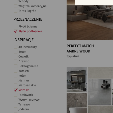
Schody
Wnętrza komercyjne
Taras i ogród
PRZEZNACZENIE
Płytki ścienne
Płytki podłogowe
INSPIRACJE
PERFECT MATCH
3D i struktury
AMBRE WOOD
Beton
Sypialnia
Cegiełki
Drewno
Heksagonalne
Kamień
Kolor
Marmur
Marokańskie
Mozaika
Patchwork
Wzory i motywy
Terrazzo
Jodełka