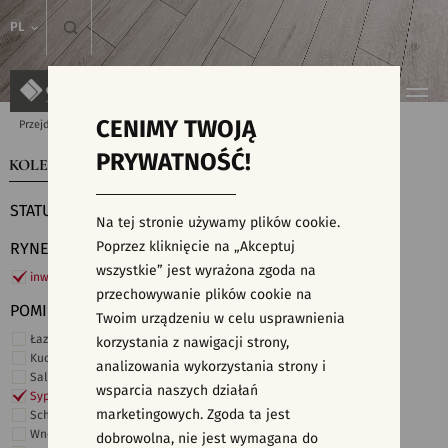
PL
CENIMY TWOJĄ
Przejdź do strony głównej
Kolekcje
PRYWATNOŚĆ!
KOLEKCJE
WYSZUKIWARKA PŁYTEK
STATUS
Na tej stronie używamy plików cookie.
Poprzez kliknięcie na „Akceptuj
RYNEK
wszystkie” jest wyrażona zgoda na
inwestycje
przechowywanie plików cookie na
POMIESZCZENIE
Twoim urządzeniu w celu usprawnienia
Łazienka
korzystania z nawigacji strony,
Kuchnia
analizowania wykorzystania strony i
Salon i hol
wsparcia naszych działań
Sypialnia
marketingowych. Zgoda ta jest
Schody
Wnętrza komercyjne
dobrowolna, nie jest wymagana do