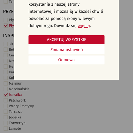
Taras i ogród
korzystania z naszej strony
PRZEZNACZENIE
internetowej i można ją w każdej chwili
odwołać za pomocą ikony w lewym
Płytki ścienne
dolnym rogu. Dowiedz się
więcej
.
Płytki podłogowe
INSPIRACJE
AKCEPTUJ WSZYSTKIE
3D i struktury
Zmiana ustawień
Beton
Cegiełki
Odmowa
Drewno
Heksagonalne
Kamień
Kolor
Marmur
Marokańskie
Mozaika
Patchwork
Wzory i motywy
Terrazzo
Jodełka
Trawertyn
Lamele