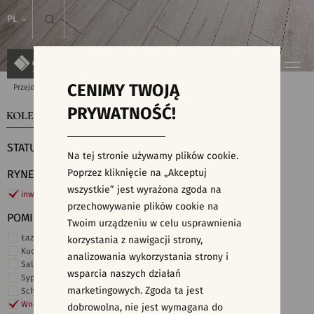
PL
CENIMY TWOJĄ
Przejdź do strony głównej
Kolekcje
PRYWATNOŚĆ!
KOLEKCJE
WYSZUKIWARKA PŁYTEK
STATUS
Na tej stronie używamy plików cookie.
Poprzez kliknięcie na „Akceptuj
RYNEK
wszystkie” jest wyrażona zgoda na
inwestycje
przechowywanie plików cookie na
POMIESZCZENIE
Twoim urządzeniu w celu usprawnienia
Łazienka
korzystania z nawigacji strony,
Kuchnia
analizowania wykorzystania strony i
Salon i hol
wsparcia naszych działań
Sypialnia
marketingowych. Zgoda ta jest
Schody
Wnętrza komercyjne
dobrowolna, nie jest wymagana do