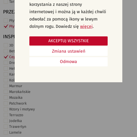
Taras i ogród
korzystania z naszej strony
PRZEZNACZENIE
internetowej i można ją w każdej chwili
odwołać za pomocą ikony w lewym
Płytki ścienne
dolnym rogu. Dowiedz się
więcej
.
Płytki podłogowe
INSPIRACJE
AKCEPTUJ WSZYSTKIE
3D i struktury
Zmiana ustawień
Beton
Cegiełki
Odmowa
Drewno
Heksagonalne
Kamień
Kolor
Marmur
Marokańskie
Mozaika
Patchwork
Wzory i motywy
Terrazzo
Jodełka
Trawertyn
Lamele