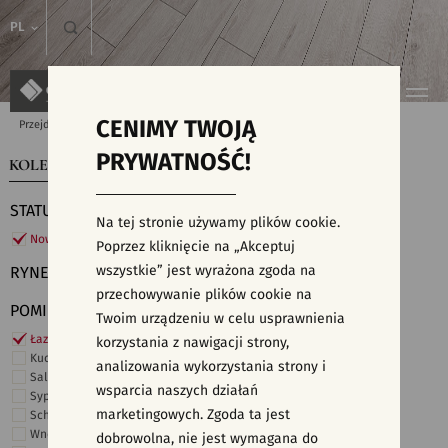
PL
CENIMY TWOJĄ
Przejdź do strony głównej
Kolekcje
PRYWATNOŚĆ!
KOLEKCJE
WYSZUKIWARKA PŁYTEK
STATUS
Na tej stronie używamy plików cookie.
Nowości
Poprzez kliknięcie na „Akceptuj
wszystkie” jest wyrażona zgoda na
RYNEK
przechowywanie plików cookie na
POMIESZCZENIE
Twoim urządzeniu w celu usprawnienia
Łazienka
korzystania z nawigacji strony,
Kuchnia
analizowania wykorzystania strony i
Salon i hol
wsparcia naszych działań
Sypialnia
marketingowych. Zgoda ta jest
Schody
Wnętrza komercyjne
dobrowolna, nie jest wymagana do