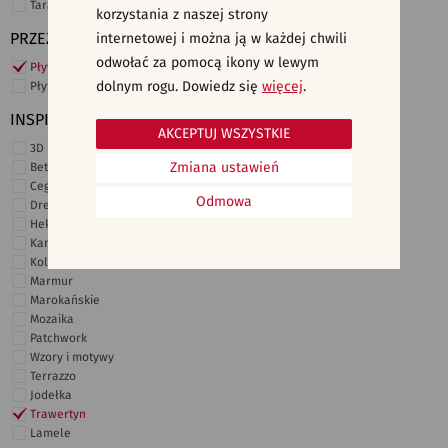
Taras i ogród
korzystania z naszej strony
PRZEZNACZENIE
internetowej i można ją w każdej chwili
odwołać za pomocą ikony w lewym
Płytki ścienne
dolnym rogu. Dowiedz się
więcej
.
Płytki podłogowe
INSPIRACJE
AKCEPTUJ WSZYSTKIE
3D i struktury
Zmiana ustawień
Beton
Cegiełki
Odmowa
Drewno
Heksagonalne
Kamień
Kolor
Marmur
Marokańskie
Mozaika
Patchwork
Wzory i motywy
Terrazzo
Jodełka
Trawertyn
Lamele