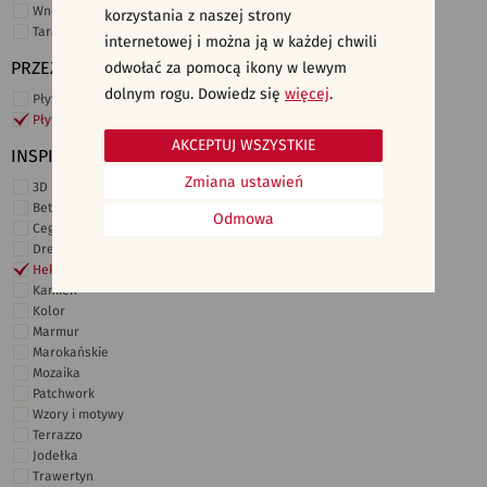
Wnętrza komercyjne
korzystania z naszej strony
Taras i ogród
internetowej i można ją w każdej chwili
PRZEZNACZENIE
odwołać za pomocą ikony w lewym
dolnym rogu. Dowiedz się
więcej
.
Płytki ścienne
Płytki podłogowe
AKCEPTUJ WSZYSTKIE
INSPIRACJE
Zmiana ustawień
3D i struktury
Beton
Odmowa
Cegiełki
Drewno
Heksagonalne
Kamień
Kolor
Marmur
Marokańskie
Mozaika
Patchwork
Wzory i motywy
Terrazzo
Jodełka
Trawertyn