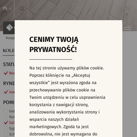
PL
CENIMY TWOJĄ
Przejdź do strony głównej
Kolekcje
PRYWATNOŚĆ!
KOLEKCJE
WYSZUKIWARKA PŁYTEK
STATUS
Na tej stronie używamy plików cookie.
Nowości
Poprzez kliknięcie na „Akceptuj
wszystkie” jest wyrażona zgoda na
RYNEK
przechowywanie plików cookie na
inwestycje
Twoim urządzeniu w celu usprawnienia
POMIESZCZENIE
korzystania z nawigacji strony,
Łazienka
analizowania wykorzystania strony i
Kuchnia
wsparcia naszych działań
Salon i hol
marketingowych. Zgoda ta jest
Sypialnia
dobrowolna, nie jest wymagana do
Schody