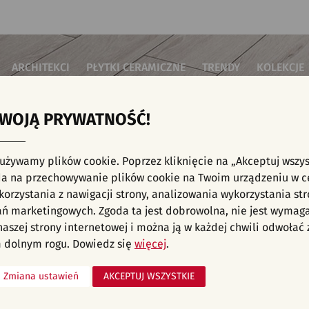
ARCHITEKCI
PŁYTKI CERAMICZNE
TRENDY
KOLEKCJE
TWOJĄ PRYWATNOŚĆ!
i do salonu
Płytki podłogowe
Płytki 3D/Struktury
Płytki mozai
Płytki betonowe
Płytki patch
i do sypialni
Płytki ścienne
 używamy plików cookie. Poprzez kliknięcie na „Akceptuj wszys
Płytki cegiełki
Płytki rekty
i kuchenne
E, KAFELKI - NOWOŚCI, INWESTYCJE, SALON
a na przechowywanie plików cookie na Twoim urządzeniu w c
Płytki drewnopodobne
Płytki we wz
i łazienkowe
orzystania z nawigacji strony, analizowania wykorzystania str
Płytki heksagonalne
i na schody
Płytki jodełka
ań marketingowych. Zgoda ta jest dobrowolna, nie jest wymag
Płytki kamienne
i na taras
 naszej strony internetowej i można ją w każdej chwili odwoła
liśmy aranżacji spełniających wybrane filtry. Przejdź do pełnej
oferty p
Płytki kolorowe
za komercyjne
 dolnym rogu. Dowiedz się
więcej
.
Płytki marmurowe
Zmiana ustawień
AKCEPTUJ WSZYSTKIE