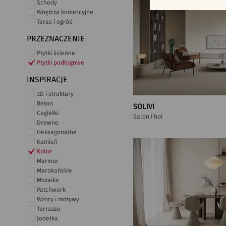
Schody
Wnętrza komercyjne
Taras i ogród
PRZEZNACZENIE
Płytki ścienne
Płytki podłogowe
INSPIRACJE
3D i struktury
Beton
SOLIVI
Cegiełki
Salon i hol
Drewno
Heksagonalne
Kamień
Kolor
Marmur
Marokańskie
Mozaika
Patchwork
Wzory i motywy
Terrazzo
Jodełka