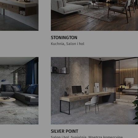
STONINGTON
Kuchnia, Salon i hol
SILVER POINT
Salon i hol, Sypialnia, Wnętrza komercyjne