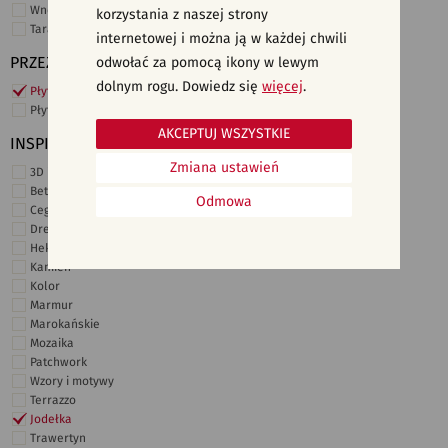
Wnętrza komercyjne
korzystania z naszej strony
Taras i ogród
internetowej i można ją w każdej chwili
PRZEZNACZENIE
odwołać za pomocą ikony w lewym
dolnym rogu. Dowiedz się
więcej
.
Płytki ścienne
Płytki podłogowe
AKCEPTUJ WSZYSTKIE
INSPIRACJE
Zmiana ustawień
3D i struktury
Beton
Odmowa
Cegiełki
Drewno
Heksagonalne
Kamień
Kolor
Marmur
Marokańskie
Mozaika
Patchwork
Wzory i motywy
Terrazzo
Jodełka
Trawertyn