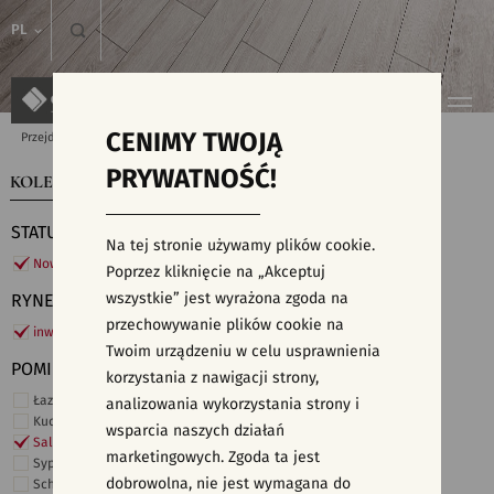
PL
CENIMY TWOJĄ
Przejdź do strony głównej
Kolekcje
PRYWATNOŚĆ!
KOLEKCJE
WYSZUKIWARKA PŁYTEK
STATUS
Na tej stronie używamy plików cookie.
Nowości
Poprzez kliknięcie na „Akceptuj
wszystkie” jest wyrażona zgoda na
RYNEK
przechowywanie plików cookie na
inwestycje
Twoim urządzeniu w celu usprawnienia
POMIESZCZENIE
korzystania z nawigacji strony,
Łazienka
analizowania wykorzystania strony i
Kuchnia
wsparcia naszych działań
Salon i hol
marketingowych. Zgoda ta jest
Sypialnia
dobrowolna, nie jest wymagana do
Schody