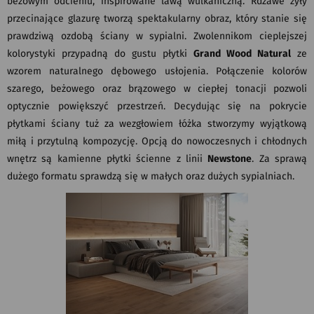
beżowym odcieniu, inspirowane lawą wulkaniczną. Rdzawe żyły
przecinające glazurę tworzą spektakularny obraz, który stanie się
prawdziwą ozdobą ściany w sypialni. Zwolennikom cieplejszej
kolorystyki przypadną do gustu płytki
Grand Wood Natural
ze
wzorem naturalnego dębowego usłojenia. Połączenie kolorów
szarego, beżowego oraz brązowego w ciepłej tonacji pozwoli
optycznie powiększyć przestrzeń. Decydując się na pokrycie
płytkami ściany tuż za wezgłowiem łóżka stworzymy wyjątkową
miłą i przytulną kompozycję. Opcją do nowoczesnych i chłodnych
wnętrz są kamienne płytki ścienne z linii
Newstone
. Za sprawą
dużego formatu sprawdzą się w małych oraz dużych sypialniach.