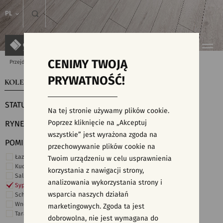
PL
CENIMY TWOJĄ
Przejdź do strony głównej
Kolekcje
PRYWATNOŚĆ!
KOLEKCJE
WYSZUKIWARKA PŁYTEK
STATUS
Na tej stronie używamy plików cookie.
Poprzez kliknięcie na „Akceptuj
RYNEK
wszystkie” jest wyrażona zgoda na
POMIESZCZENIE
przechowywanie plików cookie na
Łazienka
Twoim urządzeniu w celu usprawnienia
Kuchnia
korzystania z nawigacji strony,
Salon i hol
analizowania wykorzystania strony i
Sypialnia
wsparcia naszych działań
Schody
Wnętrza komercyjne
marketingowych. Zgoda ta jest
Taras i ogród
dobrowolna, nie jest wymagana do