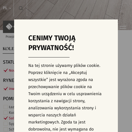
PL
CENIMY TWOJĄ
Przejdź do strony głównej
Kolekcje
PRYWATNOŚĆ!
KOLEKCJE
WYSZUKIWARKA PŁYTEK
STATUS
Na tej stronie używamy plików cookie.
Nowości
Poprzez kliknięcie na „Akceptuj
wszystkie” jest wyrażona zgoda na
RYNEK
przechowywanie plików cookie na
inwestycje
Twoim urządzeniu w celu usprawnienia
POMIESZCZENIE
korzystania z nawigacji strony,
Łazienka
analizowania wykorzystania strony i
Kuchnia
wsparcia naszych działań
Salon i hol
marketingowych. Zgoda ta jest
Sypialnia
dobrowolna, nie jest wymagana do
Schody