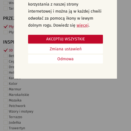
Wnętrza komercyjne
korzystania z naszej strony
Taras i ogród
internetowej i można ją w każdej chwili
PRZEZNACZENIE
odwołać za pomocą ikony w lewym
dolnym rogu. Dowiedz się
więcej
.
Płytki ścienne
Płytki podłogowe
AKCEPTUJ WSZYSTKIE
INSPIRACJE
Zmiana ustawień
3D i struktury
Beton
Odmowa
Cegiełki
Drewno
Heksagonalne
Kamień
Kolor
Marmur
Marokańskie
Mozaika
Patchwork
Wzory i motywy
Terrazzo
Jodełka
Trawertyn